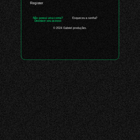
Register
Não possui uma conta?
Esqueceu a senha?
Destrave seu acesso
© 2024 Gabriel produções.